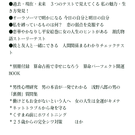
●過去・現在・未来 ３つのテストで見えてくる 私の魅力・生
き方発見！
●オーラソーマで明かになる 今日の自分と明日の自分
●私を縛っているものは何？ 恋の弱点を克服する
●恋華やかなりし平安絵巻に女の人生のヒントがある 源氏物
語ストーリーテスト
●彼と友人と一緒にできる 人間関係まるわかりチェックテス
ト
＊別冊付録 算命占術で幸せになろう 算命パーフェクト開運
BOOK
＊男性心理研究 男の本音が一発でわかる 浅野八郎の男の
「裏側」質問集
＊働けどもお金がないという人へ 女の人生は金運がキメテ
＊ネットトラブルから身を守る
＊くすまぬ前にホワイトニング
＊２５歳からの完全シワ対策 ほか