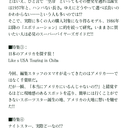
とはいえ、ひと言で“空冷”といってもその歴史を遡れば誕生
は1957年と、ハンパない長さ。ゆえにどうやって選べば良いの
かわからない……という人も多いのでは!?
そこで、実際に多くの人の購入対象になり得るモデル、1986年
以降の「エボリューション」に的を絞って研究。いままさに買
いたい人は必見のスーパーバイヤーズガイドだ!!
■特集③：
日本のアメリカを探す旅！
Like s USA Touring in Chiba
今回、編集スタッフのヌマオが走ってきたのはアメリカ……で
はなく千葉県だ。
だが一瞬、「本当にアメリカにいるんじゃないの!?」と錯覚す
るほどに現地感のあるスポットを巡り、簡単には行くことがで
きないスポーツスター誕生の地、アメリカの大地に想いを馳せ
た!!
■特集④
ナイトスター、実際どーなの!?