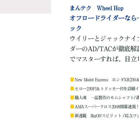
まんテク Wheel Hop
オフロードライダーなら
ック
ウイリーとジャックナイ
ダーのAD/TACが徹底
でマスターすれば、目立
■
New Model Express ホンダXR
■
セロー250FI＆トリッカーFIを詳
■
職人魂 一品製作のカムシャフト/
■
AMAスーパークロス2008開幕速報
■
新連載 BigOffスピリット /KL