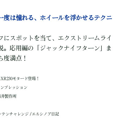
一度は憧れる、ホイールを浮かせるテクニ
フにスポットを当て、エクストリームライ
解説。応用編の「ジャックナイフターン」ま
ち度満点！
230＆XR230モタード登場！
細インプレッション
溝井製作所
！
Xワンテンチャレンジ /エルシノア日記