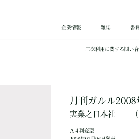
企業情報
雑誌
書
二次利用に関する問い合
月刊ガルル2008
実業之日本社
（
Ａ４判変型
2008年02月06日発売