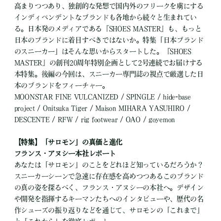
高まりつつあり、独創的な発想で国内外のフリークを虜にする
インディペンデントなブランドも各地から続々と生まれてい
る。日本発のメディアである『SHOES MASTER』も、もっと
日本のブランドに着目すべきではないか。特集「日本ブランド
のスニーカー」はそんな思いからスタートした。『SHOES
MASTER』の創刊20周年特別企画として2号連続でお届けする
本特集。後編の今回は、スニーカー専門誌の視点で厳選した日
本のブランドをフィーチャー。
MOONSTAR FINE VULCANIZED / SPINGLE / hide-base
project / Onitsuka Tiger / Maison MIHARA YASUHIRO /
DESCENTE / RFW / rig footwear / OAO / goyemon
【特集】「サロモン」の真価と進化
フランス・アヌシー本社レポート
あなたは「サロモン」のことをどれほど知っているだろうか？
スニーカーシーンで急速に存在感を高めつつあるこのブランド
の真の姿を探るべく、フランス・アヌシーの本社へ。デザイン
や開発を指揮するキーマンたちへのインタビューや、歴代の名
作シューズの振り返りなどを通じて、サロモンの「これまで」