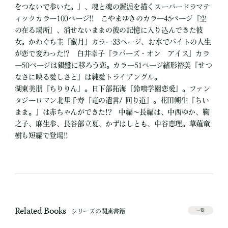
をつないで歩いた。』、魂と魂の邂逅を描くスーパードラマテ
ィックカラー100ページ!! こやまゆきのカラー45ページ『空
の在る場所』、消せないままの彼の記憶に入り込んできた彼
女。かわぐち圭『蜜月』カラー33ページ、お水でバイトの人生
が恋で変わった!? 白井幸子『ラバーズ・オン アイス』カラ
ー50ページは銀盤に移ろう恋。カラー51ページ緒形裕美『せつ
なさに映る愛しさと』は純愛トライアングル。
湖東美朋『ちりりん』。日下部拓海『鈴鳴学園恋愛』。ファン
タジーロマン北里千寿『竜の遺言/ 回り道』。花田朔生『ちい
まま。』は赤ちゃんができた!? 中編～長編は、中西ゆか、鞠
之子、麻生歩、長谷部立夏、かずはしとも、中谷恵理。草薙竜
樹も短編で登場!!
Related Books
シリーズの関連書籍
一覧