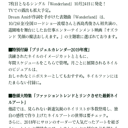
7枚目となるシングル「Wonderland」10月24日に発売！
TVでの露出も拡大予定。
Dream Amiが作詞を手がけた表題曲「Wonderland」は、
10/26(金)全国ロードショー波瑠さんと西島秀俊さん初共演の、
遊園地を舞台にしたお仕事エンターテインメント映画『オズラ
ンド 笑顔の魔法おしえます。』の主題歌に選ばれております。
■
特別付録「プリジェルカレンダー2019年度」
洗練されたネイルのイメージカットとともに、
年間スケジュールをこちらで管理。月ごとに展開されるネイル
のビジュアルは、
おしゃれなミニポスターとしてもおすすめ。ネイルファンには
たまらない付録に。
■
巻頭大特集「ファッショントレンドとリンクさせた最新ネイ
ルアート」
他誌では、見られない新進気鋭のネイリストが多数登場し、独
自の感性で作り上げたネイルアートの世界は要チェック。
さらに、2018年にサロンのオーダーで人気だったアートを総ざ