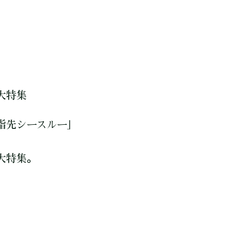
大特集
指先シースルー」
大特集。