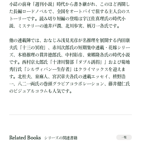
小誌の前身「週刊小説」時代から書き継がれ、このほど再開し
た長編ロードノベルで、全国をオートバイで旅する主人公のス
トーリーです。読み切り短編の登場は宇江佐真理氏の時代小
説、ミステリーの池井戸潤、北川歩実、柄刀一各氏です。
他の連載陣では、おなじみ浅見光彦が名推理を展開する内田康
夫氏『十三の冥府』、赤川次郎氏の短期集中連載・花嫁シリー
ズ、本格推理の貫井徳郎氏、中村彰彦、東郷隆各氏の時代小説
です。西村京太郎氏『十津川警部「ダブル誘拐」』および菊地
秀行氏『シルヴィバンー生存者』はクライマックスを迎えま
す。北杜夫、泉麻人、宮沢章夫各氏の連載エッセイ、枡野浩
一、八二一両氏の巻頭グラビアコラボレーション、藤井健仁氏
のビジュアルコラムも人気です。
Related Books
シリーズの関連書籍
一覧