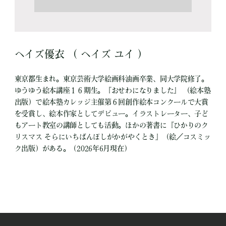
ヘイズ優衣 （ ヘイズ ユイ ）
東京都生まれ。東京芸術大学絵画科油画卒業、同大学院修了。
ゆうゆう絵本講座１６期生。『おせわになりました』 （絵本塾
出版）で絵本塾カレッジ主催第６回創作絵本コンクールで大賞
を受賞し、絵本作家としてデビュー。イラストレーター、子ど
もアート教室の講師としても活動。ほかの著書に『ひかりのク
リスマス そらにいちばんぼしがかがやくとき』（絵／コスミッ
ク出版）がある。（2026年6月現在）