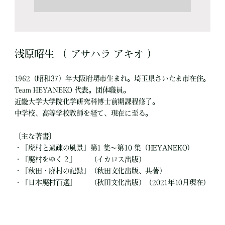
浅原昭生 （ アサハラ アキオ ）
1962（昭和37）年大阪府堺市生まれ。埼玉県さいたま市在住。
Team HEYANEKO 代表。団体職員。
近畿大学大学院化学研究科博士前期課程修了。
中学校、高等学校教師を経て、現在に至る。
〔主な著書〕
・『廃村と過疎の風景』第1 集～第10 集（HEYANEKO）
・『廃村をゆく２』 （イカロス出版）
・『秋田・廃村の記録』（秋田文化出版、共著）
・『日本廃村百選』 （秋田文化出版）（2021年10月現在）