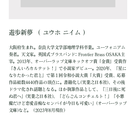
遊歩新夢 （ ユウホ ニイム ）
大阪府生まれ。奈良大学文学部地理学科卒業。ユーフォニアム
奏者。天文家。英国式ブラスバンド: Frontier Brass OSAKA主
宰。2013年、オーバーラップ文庫キックオフ賞「金賞」受賞作
『きんいろカルテット！』で小説家デビュー。2020年、『星に
なりたかった君と』で第１回令和小説大賞「大賞」受賞、応募
作品総数4440作品の頂点に。書籍化し(実業之日本社)、その後
ドラマ化され話題となる。ほか執筆作品として、『三日後に死
ぬ君へ』(実業之日本社)、『どらごんコンチェルト！』『小悪
魔だけど恋愛音痴なセンパイが今日も可愛い』(オーバーラップ
文庫)など。（2023年8月現在）