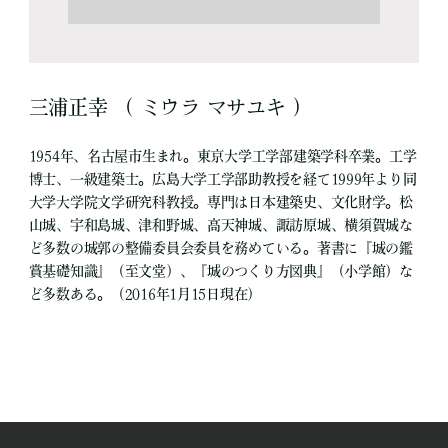
三浦正幸 （ ミウラ マサユキ ）
1954年、名古屋市生まれ。東京大学工学部建築学科卒業。工学
博士、一級建築士。広島大学工学部助教授を経て1999年より同
大学大学院文学研究科教授。専門は日本建築史、文化財学。松
山城、宇和島城、津和野城、高天神城、諏訪原城、横須賀城な
ど多数の城郭の整備委員会委員を務めている。著書に『城の鑑
賞基礎知識』（至文堂）、『城のつくり方図典』（小学館）な
ど多数ある。（2016年1月15日現在）