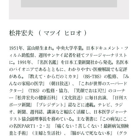
松井宏夫 （ マツイ ヒロオ ）
1951年、富山県生まれ。中央大学卒業。日本ドキュメント・フ
ィルム助監督、週刊サンケイ記者を経てフリージャーナリスト
に。1991年、『名医名鑑』を日本工業新聞社から発売。名医本
のパイオニアであるとともに、わかりやすい医療解説でも定評
がある。『教えて・からだのミカタ』（BS-TBS）の監修、『み
んなの家庭の医学』（朝日放送）、『これが世界のスーパード
クター』（TBS）の監修・協力、『笑顔でおは天!!』のコーナ
ー『松井宏夫の健康百科』（文化放送）に毎日出演、『日刊ス
ポーツ新聞』『プレジデント』誌などに連載。テレビ、ラジ
オ、新聞、週刊誌、講演など幅広く活躍し、日本医学ジャーナ
リスト協会副理事長を務めている。主な著書に『この病気にこ
の名医PART1・2・3』『痛くない！苦しくない！最新病気別検
査と手術』（主婦と生活社）、『肺がんで死なない本』（グラ