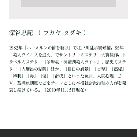
深谷忠記 （ フカヤ タダキ ）
1982年『ハーメルンの笛を聴け』で江戸川乱歩賞候補。85年
『殺人ウイルスを追え』でサントリーミステリー大賞佳作。ト
ラベルミステリー『多摩湖・洞爺湖殺人ライン』、歴史ミステ
リー『人麻呂の悲劇』ほか、『自白の風景』『目撃』『黙秘』
『審判』『毒』『傷』『評決』といった冤罪、人間心理、Ｄ
Ｖ、裁判員制度などをテーマとした本格社会派推理の力作を発
表し続けている。（2010年11月5日現在）