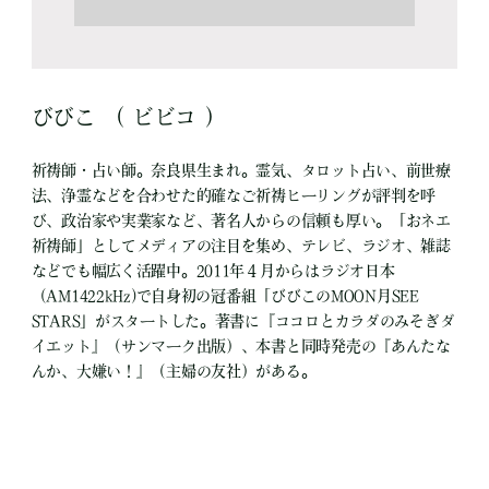
びびこ （ ビビコ ）
祈祷師・占い師。奈良県生まれ。霊気、タロット占い、前世療
法、浄霊などを合わせた的確なご祈祷ヒーリングが評判を呼
び、政治家や実業家など、著名人からの信頼も厚い。「おネエ
祈祷師」としてメディアの注目を集め、テレビ、ラジオ、雑誌
などでも幅広く活躍中。2011年４月からはラジオ日本
（AM1422kHz)で自身初の冠番組「びびこのMOON月SEE
STARS」がスタートした。著書に『ココロとカラダのみそぎダ
イエット』（サンマーク出版）、本書と同時発売の『あんたな
んか、大嫌い！』（主婦の友社）がある。