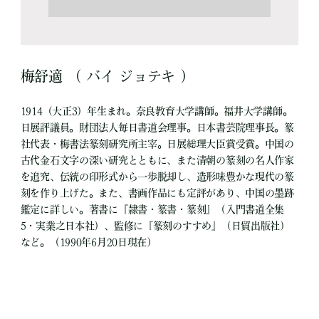
梅舒適 （ バイ ジョテキ ）
1914（大正3）年生まれ。奈良教育大学講師。福井大学講師。
日展評議員。財団法人毎日書道会理事。日本書芸院理事長。篆
社代表・梅書法篆刻研究所主宰。日展総理大臣賞受賞。中国の
古代金石文字の深い研究とともに、また清朝の篆刻の名人作家
を追究、伝統の印形式から一歩脱却し、造形味豊かな現代の篆
刻を作り上げた。また、書画作品にも定評があり、中国の墨跡
鑑定に詳しい。著書に『隷書・篆書・篆刻』（入門書道全集
5・実業之日本社）、監修に『篆刻のすすめ』（日貿出版社）
など。（1990年6月20日現在）