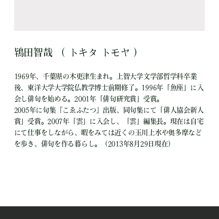
鴇田智哉 （ トキタ トモヤ ）
1969年、千葉県の木更津生まれ。上智大学文学部哲学科卒業
後、東洋大学大学院仏教学博士前期修了。1996年「魚座」に入
会し俳句を始める。2001年「俳句研究賞」受賞。
2005年に句集『こゑふたつ』出版、同句集にて「俳人協会新人
賞」受賞。2007年「雲」に入会し、「雲」編集長。現在は自宅
にて仕事をしながら、暇をみては近くの玉川上水や奥多摩など
を歩き、俳句を作る暮らし。（2013年8月29日現在）