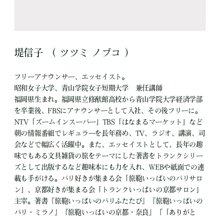
堤信子 （ ツツミ ノブコ ）
フリーアナウンサー、エッセイスト。
昭和女子大学、青山学院女子短期大学 兼任講師
福岡県生まれ。福岡県立修猷館高校から青山学院大学経済学部
を卒業後、FBSにアナウンサーとして入社、その後フリーに。
NTV「ズームインスーパー」TBS「はなまるマーケット」など
朝の情報番組でレギュラーを長年務め、TV、ラジオ、講演、司
会などで幅広く活躍中。また、エッセイストとして、長年の趣
味でもある文具雑貨の旅をテーマにした著書をトランクシリー
ズとして出版するなど趣味本にも力を入れ、WEBや紙面での連
載も手がける。パリ好きが集まる会「旅鞄いっぱいのパリサロ
ン」、京都好きが集まる会「トランクいっぱいの京都サロン」
主宰。著書『旅鞄いっぱいのパリふたたび』『旅鞄いっぱいの
パリ・ミラノ』『旅鞄いっぱいの京都・奈良』『「ありがと