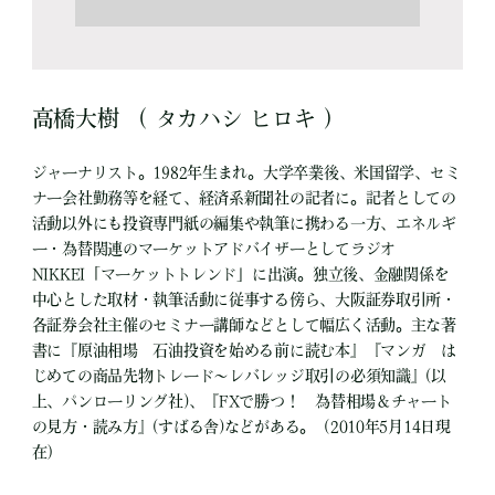
高橋大樹 （ タカハシ ヒロキ ）
ジャーナリスト。1982年生まれ。大学卒業後、米国留学、セミ
ナー会社勤務等を経て、経済系新聞社の記者に。記者としての
活動以外にも投資専門紙の編集や執筆に携わる一方、エネルギ
ー・為替関連のマーケットアドバイザーとしてラジオ
NIKKEI「マーケットトレンド」に出演。独立後、金融関係を
中心とした取材・執筆活動に従事する傍ら、大阪証券取引所・
各証券会社主催のセミナー講師などとして幅広く活動。主な著
書に『原油相場 石油投資を始める前に読む本』『マンガ は
じめての商品先物トレード～レバレッジ取引の必須知識』(以
上、パンローリング社)、『FXで勝つ！ 為替相場＆チャート
の見方・読み方』(すばる舎)などがある。（2010年5月14日現
在）