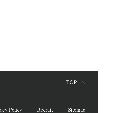
acy Policy
Recruit
Sitemap