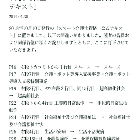
テキスト』
2019.01.30
2018年10月10日発行の『スマート介護士資格 公式テキス
ト』に置きまして、以下の間違いがありました。読者の皆様お
よび関係各位に深くお詫びしますとともに、ここに訂正させて
いただきます。
P16 右段下カコミ下から１行目 スムース → スムーズ
P17 左段7行目 介護ロボット等導入支援事業→介護ロボット
等導入支援特別事業
P19 右段3行目、P22左段３行目、同15行目 超高齢化社会
→ 超高齢社会
P22 右段下から4行目 主導的日常動作 → 手段的日常生活
動作
P24 左段7行目 社会福祉士及び介護福祉法 → 社会福祉士
及び介護福祉士法
P26 右段4行目 生活不安病 → 生活不活発病
P28 右段16行目 介護保険証 → 介護保険被保険者証