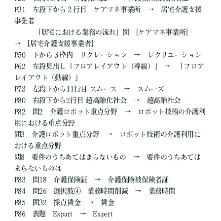
P31 左段下から２行目 ケアマネ事業所 → 居宅介護支援
事業者
「居宅における業務の流れ」図 [ケアマネ事業所]
→ [居宅介護支援事業者]
P50 下から３枠内 リクレーション → レクリエーション
P62 左段見出し「フロアレイアウト（導線）」 → 「フロア
レイアウト（動線）」
P73 左段下から11行目 スムース → スムーズ
P80 右段下から2行目 超高齢化社会 → 超高齢社会
P82 問2 介護ロボット重点分野 → ロボット技術の介護利
用における重点分野
問3 介護ロボット重点分野 → ロボット技術の介護利用に
おける重点分野
問8 要件のうちあてはまらないもの → 要件のうちあては
まらないものは
P83 問18 介護保険証 → 介護保険被保険者証
P84 問26 選択肢④ 業務時間削減 → 業務時間
P85 問32 採点賃金 → 賃金
P86 表題 Expart → Expert