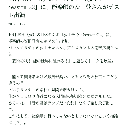
Session-22」に、能楽師の安田登さんがゲス
ト出演
2014.10.29
10月28日（火）のTBSラジオ「荻上チキ・Session-22」に、
能楽師の安田登さんがゲスト出演。
パーソナリティの荻上チキさん、アシスタントの南部広美さん
と、
『芸術の秋！ 能の世界に触れる！』と題してトークを展開。
「能って興味あるけど敷居が高い、そもそも能と狂言ってどう
違うの？」
というリスナーの素朴な疑問を解きほぐし、
能がちょっぴり身近になる入門編の解説をいただきました。
さらには、「昔の能はラップだった!?」なんて話も飛び出し
て、
これはもう、能楽堂に行ってみないともったいないという結論
に（？）。