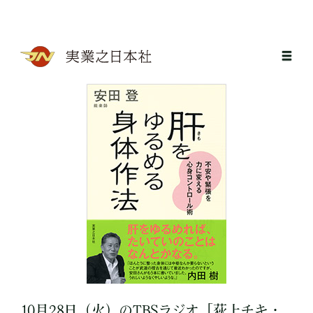
10月28日（火）のTBSラジオ「荻上チキ・