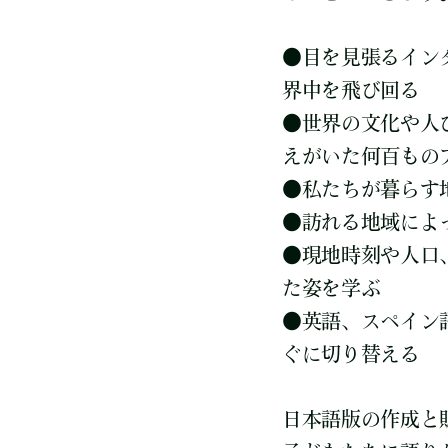
●
目を見張るイン
界中を飛び回る
●
世界の文化や人
えがいた何百もの
●
私たちが暮らす
●
訪れる地域によ
●
現地時刻や人口、
た姿を学ぶ
●
英語、スペイン
ぐに切り替える
日本語版の作成と