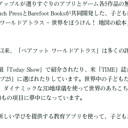
アップルが選りすぐりのアプリとゲーム各5作品の
h PressとBarefoot Booksが共同開発した、
ワールドアトラス – 世界をぼうけん！ 地図の絵
発売以来、「ベアフット ワールドアトラス」は多くの
組「Today Show」で紹介されたり、米「TIME
ップ25」に選ばれたりしています。世界中の子ども
、ダイナミックな3D地球儀を使って世界のあちこ
00もの項目に夢中になっています。
新しい学びを提供する教育アプリを使って、子ども
。