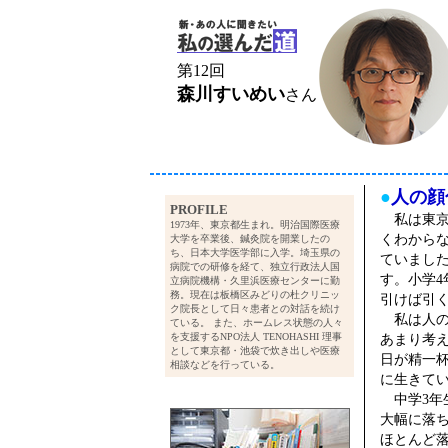
第12回
森川すいめい
さん
●
人の顔
PROFILE
私は東京
1973年、東京都生まれ。明治国際医療
くわから
大学を卒業後、鍼灸院を開業したの
ち、日本大学医学部に入学。埼玉県の
ていまし
病院での研修を経て、独立行政法人国
す。小学
立病院機構・久里浜医療センターに勤
務。現在は板橋区みどりの杜クリニッ
引けば引
ク院長として日々患者との対話を続け
私は人の
ている。 また、ホームレス状態の人々
を支援するNPO法人 TENOHASHI 理事
あまり考
として東京都・池袋で炊き出しや医療
日が精一
相談などを行っている。
に生きて
中学3年
大幅に落
ほとんど