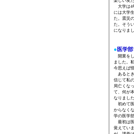
楽しい友
大学は4
には大学
た。震災
た。そう
になりま
●
医学部
開業をし
ました。
今思えば
あるとき
信じて私
局亡くな
て、何が
なりまし
初めて医
からなく
学の医学部
最初は医
覚えてい
が、講義