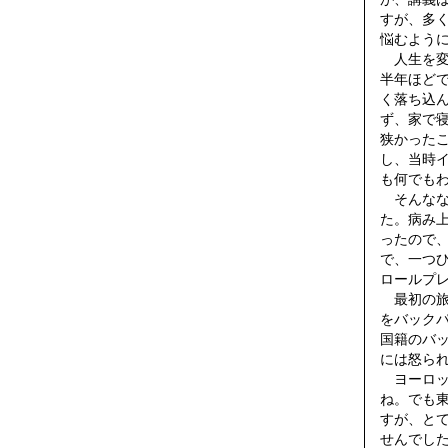
すが、多
悩むよう
人生を変
半年ほど
く落ち込
ず、家で
狭かった
し、当時
も何でも
そんなな
た。病み
ったので
で、一つ
ロールプ
最初の旅
をバック
国籍のバ
には怒ら
ヨーロッ
ね。でも
すが、と
せんでし