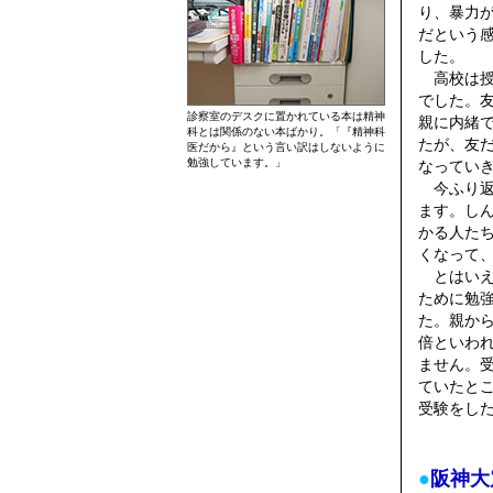
り、暴力
だという
した。
高校は授
でした。
診察室のデスクに置かれている本は精神
親に内緒
科とは関係のない本ばかり。「『精神科
たが、友
医だから』という言い訳はしないように
勉強しています。」
なってい
今ふり返
ます。し
かる人た
くなって
とはいえ
ために勉
た。親から
倍といわ
ません。
ていたと
受験をし
●
阪神大