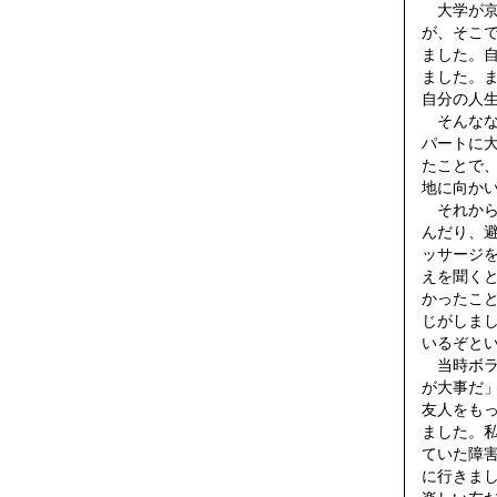
大学が京
が、そこ
ました。
ました。
自分の人
そんなな
パートに
たことで
地に向か
それから
んだり、
ッサージ
えを聞く
かったこ
じがしま
いるぞと
当時ボラ
が大事だ
友人をも
ました。
ていた障
に行きまし