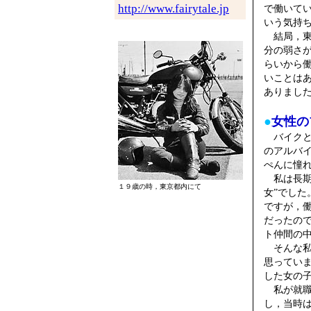
http://www.fairytale.jp
で働いて
いう気持
結局，東
分の弱さ
らいから
いことは
ありまし
●
女性の
バイクと
のアルバ
ぺんに憧
私は長期
１９歳の時，東京都内にて
女”でし
ですが，
だったの
ト仲間の
そんな私
思ってい
した女の
私が就職
し，当時