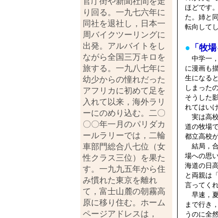
官庁街や新聞社間を走
ほどです
り回る。一九七六年に
た。姉と
同社を退社し，日本一
転向して
周バイクツーリングに
出発。アルバイトをし
●
「牧場
ながら全国三万キロを
中学一，
旅する。一九八七年に
に漫画も
生になる
幼少からの憧れだった
しまった
アフリカに初めて足を
そうした
入れて以来，海外ラリ
れてはい
ーにのめり込む。二〇
実は高校
〇〇年一月のパリダカ
道の牧場
ールラリーでは，二輪
都立高校
車部門総合八七位（女
結局，合
場への思
性クラス三位）を果た
海道の日
す。一九九五年から住
と両親は
み慣れた東京を離れ
言ってく
て，富士山麓の朝霧高
早速，夏
原に移り住む。
ホーム
まで行き
ページアドレスは，
うのに全