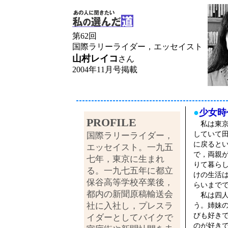
第62回
国際ラリーライダー，エッセイスト
山村レイコ
さん
2004年11月号掲載
●
少女時
PROFILE
私は東京
していて
国際ラリーライダー，
に戻ると
エッセイスト。一九五
で，両親
七年，東京に生まれ
りて暮ら
る。一九七五年に都立
けの生活
保谷高等学校卒業後，
らいまで
都内の新聞原稿輸送会
私は四人
社に入社し，プレスラ
う。姉妹
びも好き
イダーとしてバイクで
のが好き