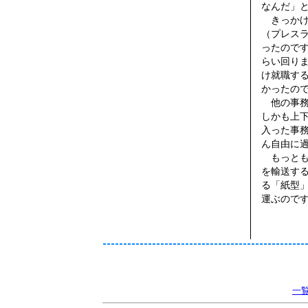
なんだ」
きっかけ
（プレス
ったので
らい回り
け就職す
かったの
他の事務
しかも上
入った事
ん自由に
もっとも
を輸送す
る「紙型
運ぶので
一