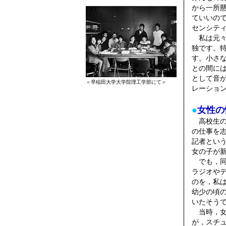
から一所
ていいの
センシテ
私は元々
独です。
す。小さ
との間に
として音
＜早稲田大学大学院理工学部にて＞
レーショ
●
女性の
高校生の
の仕事を
記者とい
女の子が
でも，同
ラジオや
のを，私
幼少の頃
いたそう
当時，女
が，スチ