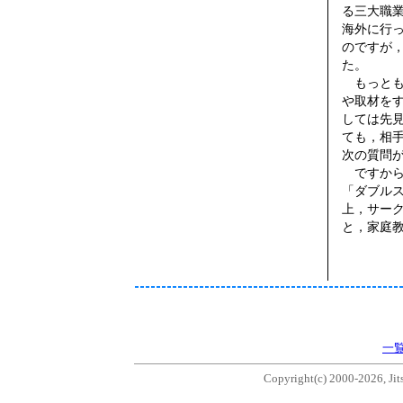
る三大職
海外に行
のですが
た。
もっとも
や取材を
しては先
ても，相
次の質問
ですから
「ダブル
上，サー
と，家庭
一
Copyright(c) 2000-2026, Jits