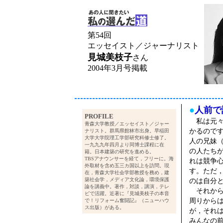
第54回
エッセイスト／ジャーナリスト
見城美枝子
さん
2004年3月号掲載
●
人前で
PROFILE
私は元々
青森大学教授／エッセイスト／ジャー
かるので
ナリスト。群馬県館林市出身。早稲田
大学大学院理工学部研究科修士修了。
人の兄妹
一九九九年四月より同博士課程に在
の人たち
籍。日本建築の研究を進める。
TBSアナウンサーを経て，フリーに。海
れは競争
外取材を含め五三カ国以上を訪問。現
す。ただ
在，青森大学社会学部教授を務め，建
築社会学，メディア文化論，環境保護
のは自分
論を講義中。著作，対談，講演，テレ
それから
ビで活躍。近著に『見城美枝子の本音
周りから
で！リフォーム奮闘記』（ニューハウ
ス出版）がある。
が，それ
みんなの