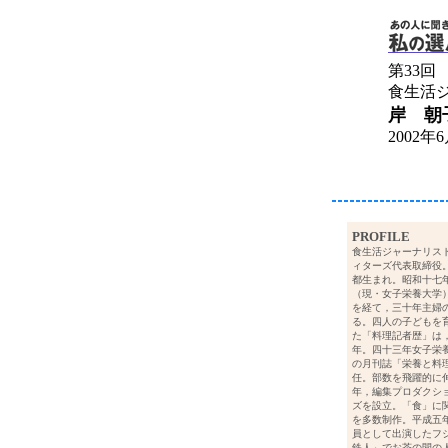
第33回
食生活
岸 朝
2002年
PROFILE
食生活ジャーナリス
ィターズ代表取締役
都生まれ。昭和十七
（現・女子栄養大学
を経て，三十年主婦
る。四人の子どもを
た「料理記者歴」は
年。四十三年女子栄
の月刊誌「栄養と料
任。部数を飛躍的に
年，編集プロダクシ
ズを設立。「食」に
を多数制作。平成五
員として出演したフ
鉄人」でお茶の間の