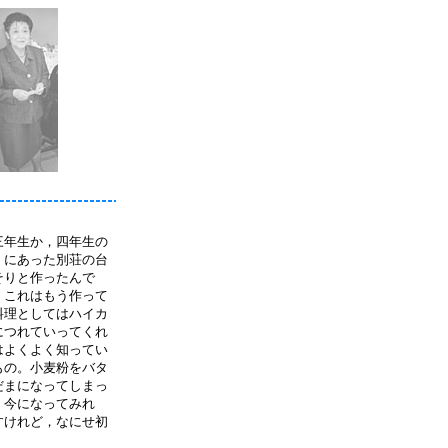
三年生か，四年生の
）にあった別荘の台
そりと作ったんで
，これはもう作って
料理としてはハイカ
につれていってくれ
はよくよく知ってい
もの。小麦粉をバタ
だまになってしまっ
。今になってみれ
すけれど，なにせ初