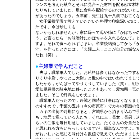
ランスを考えた献立とそれに見合った材料を配る献立材
たりもしていました。単に食料を配給するのではないと
があったのでしょう。五年前，先生は九十八歳でお亡く
女子栄養学園で教えていただいた料理で印象深いのは
汁です。今は珍しくも
ないかもしれませんが，家に帰って母や姉に「かぼちゃ
う」と言ったら「お味噌汁にかぼちゃを入れるなんて」
すよ。それで食べられずじまい。卒業後結婚してから「
汁」を作ったときには，「夫婦二人，ここが自分の城な
たね（笑）。
●
主婦業で学んだこと
夫は，職業軍人でした。お給料は多くはなかったです
りくり中尉，やっとこ大尉」と世の中ではいわれてまし
したから，がんばってやりくりしていました（笑）。戦
愛知県豊橋の駐屯地に移ったこともあって，愛知県一宮
ました。そこで終戦をむかえます。
職業軍人だったので，終戦と同時に仕事はなくなりま
のすすめで，千葉の五井（今の市原市）でカキの養殖の
カキの出荷の時期になると，宮城県から泊まり込みで
ち，地元で雇っている人たち，それに夫，長女，長男，
らいのご飯を毎日用意していました。たくさんの分量だ
と思われる方もいらっしゃいますが，簡単なんですよ。
がおいしいと感じる味付けを数値で教えていただきまし