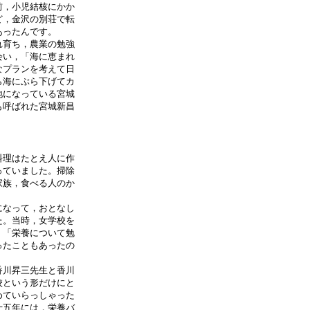
前，小児結核にかか
ど，金沢の別荘で転
あったんです。
れ育ち，農業の勉強
会い，「海に恵まれ
なプランを考えて日
ら海にぶら下げてカ
地になっている宮城
も呼ばれた宮城新昌
料理はたとえ人に作
っていました。掃除
家族，食べる人のか
になって，おとなし
た。当時，女学校を
，「栄養について勉
ったこともあったの
香川昇三先生と香川
校という形だけにと
めていらっしゃった
十五年には，栄養バ