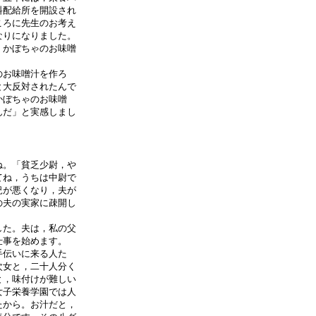
料配給所を開設され
ころに先生のお考え
なりになりました。
，かぼちゃのお味噌
のお味噌汁を作ろ
と大反対されたんで
かぼちゃのお味噌
んだ」と実感しまし
ね。「貧乏少尉，や
てね，うちは中尉で
況が悪くなり，夫が
の夫の実家に疎開し
した。夫は，私の父
仕事を始めます。
手伝いに来る人た
次女と，二十人分く
と，味付けが難しい
女子栄養学園では人
たから。お汁だと，