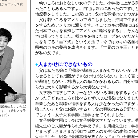
幼いころはおとなしい女の子でした。小学校に上がる
府からバッカス賞
ったこともあるんですよ。自宅は東京にあったのですけ
地療養をしました。この家には，父の仕事場のひとつが
父は若いころをアメリカで過ごしました。沖縄で生ま
をするためアメリカに渡ります。そこでカキの養殖に出
た日本でカキを養殖してアメリカに輸出をする」。そん
本に帰ってきました。種カキを植えたロープをいかだか
キを育てる「垂下式」という方法で，今ではカキの名産
県初のカキの養殖を成功させます。「世界のカキ王」と
が私の父です。
●
人まかせにできないもの
父は私たち娘に「掃除や裁縫は人まかせでもいいが，
らせるとしても指図ができなければならない」とよく言
や裁縫とちがい，料理は人の命にかかわるもの。自分や
らだに大きく影響するから大切なんです。
女学校に進学してスキーなどいろいろ運動をするよう
かった子どものころと比べるとずいぶん活発になりまし
卒業したあと就職や進学をする人は少なかったのですが
川綾先生と。いちば
強したい」と父にお願いすると，父の興味のある分野だ
です。（撮影／女子
でしょう，女子栄養学園に進学させてくれました。
芳子氏）
女子栄養学園は，今は女子栄養大学となっています。
綾先生のご夫妻が作られた学校です。香川綾先生は，学
どまらず，さまざまな活動で日本人の食生活の改善に努
先生でした。戦争で食料事情が悪くなってきていた昭和