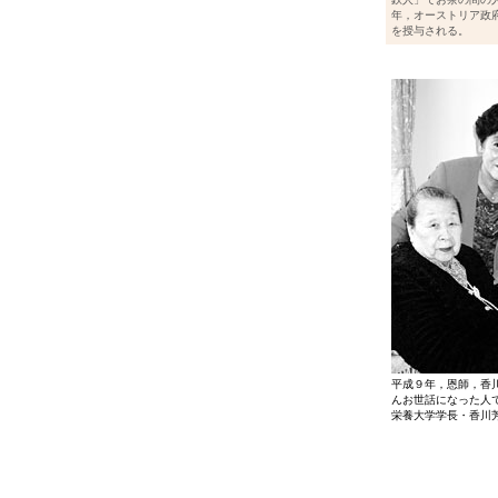
年，オーストリア政
を授与される。
平成９年，恩師，香
んお世話になった人
栄養大学学長・香川