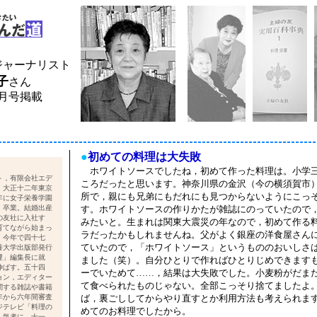
ジャーナリスト
子
さん
6月号掲載
●
初めての料理は大失敗
ホワイトソースでしたね，初めて作った料理は。小学
ト，有限会社エデ
ころだったと思います。神奈川県の金沢（今の横須賀市
。大正十二年東京
所で，親にも兄弟にもだれにも見つからないようにこっ
年に女子栄養学園
）卒業。結婚出産
す。ホワイトソースの作りかたが雑誌にのっていたので
の友社に入社す
みたいと。生まれは関東大震災の年なので，初めて作る
育てながら始まっ
ラだったかもしれませんね。父がよく銀座の洋食屋さん
，今年で四十七
ていたので，「ホワイトソース」というもののおいしさ
養大学出版部発行
理」編集長に就
ました（笑）。自分ひとりで作ればひとりじめできます
伸ばす。五十四
ーでいためて……，結果は大失敗でした。小麦粉がだま
ョン，エディター
て食べられたものじゃない。全部こっそり捨てましたよ
関する雑誌や書籍
年から六年間審査
ば，裏ごししてからやり直すとか利用方法も考えられま
ジテレビ「料理の
めてのお料理でしたから。
人気者に。十一