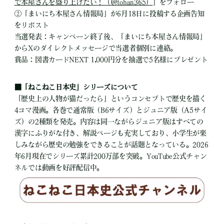
で本屋さんを盛り上げたい！（＠tohan365）
」をフォロー
②「まいにち本屋さん情報局」が6月18日に投稿する企画告知
をリポスト
当選発表：キャンペーン終了後、「まいにち本屋さん情報局」
からXのダイレクトメッセージで当選者個別に連絡。
賞品：図書カードNEXT 1,000円分を抽選で5名様にプレゼント
■「ねこねこ日本史」シリーズについて
「歴史上の人物が猫だったら」というコンセプトで歴史を描く
4コマ漫画。各巻で通常版（B6サイズ）とジュニア版（A5サイ
ズ）の2種類を発売。内容は同一ながらジュニア版はすべての
漢字にふりがな付き、解説ページも充実しており、小学生が楽
しみながら歴史の勉強をできることが話題となっている。2026
年6月現在でシリーズ累計200万部を突破。YouTube公式チャン
ネルでは動画を好評配信中。