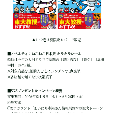
▲1・2巻は夏限定カバーで販売
■ノベルティ：ねこねこ日本史 キラキラシール
絵柄は今年の大河ドラマで話題の「豊臣秀吉」「茶々」「真田
幸村」の全3種。
※対象商品を1冊購入ごとにランダムで1点進呈
※各店舗で無くなり次第終了
■SNSプレゼントキャンペーン概要
実施期間：2026年6月19日（金）～6月26日（金）
応募方法：
①Xアカウント「
まいにち本屋さん情報局@本の取次トーハン