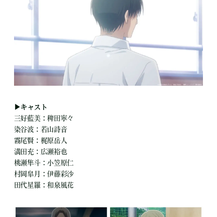
▶キャスト
三好藍美：稗田寧々
染谷波：若山詩音
霧尾賢：梶原岳人
満田充：広瀬裕也
桃瀬隼斗：小笠原仁
村岡皐月：伊藤彩沙
田代星羅：和泉風花