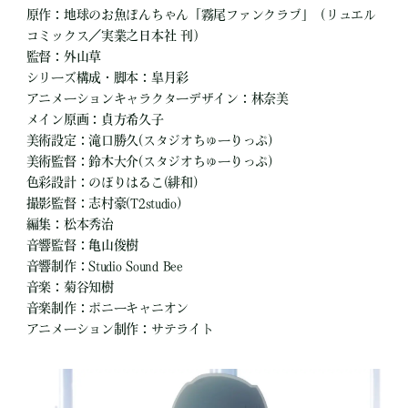
原作：地球のお魚ぽんちゃん「霧尾ファンクラブ」（リュエル
コミックス／実業之日本社 刊）
監督：外山草
シリーズ構成・脚本：皐月彩
アニメーションキャラクターデザイン：林奈美
メイン原画：貞方希久子
美術設定：滝口勝久(スタジオちゅーりっぷ)
美術監督：鈴木大介(スタジオちゅーりっぷ)
色彩設計：のぼりはるこ(緋和)
撮影監督：志村豪(T2studio)
編集：松本秀治
音響監督：亀山俊樹
音響制作：Studio Sound Bee
音楽：菊谷知樹
音楽制作：ポニーキャニオン
アニメーション制作：サテライト