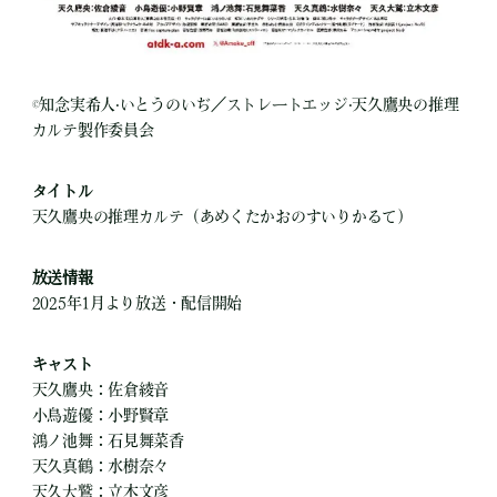
©知念実希人‧いとうのいぢ／ストレートエッジ‧天久鷹央の推理
カルテ製作委員会
タイトル
天久鷹央の推理カルテ（あめくたかおのすいりかるて）
放送情報
2025年1月より放送・配信開始
キャスト
天久鷹央：佐倉綾音
小鳥遊優：小野賢章
鴻ノ池舞：石見舞菜香
天久真鶴：水樹奈々
天久大鷲：立木文彦