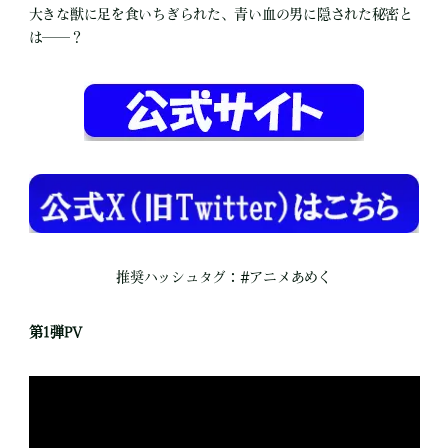
大きな獣に足を食いちぎられた、青い血の男に隠された秘密と
は──？
推奨ハッシュタグ：#アニメあめく
第1弾PV