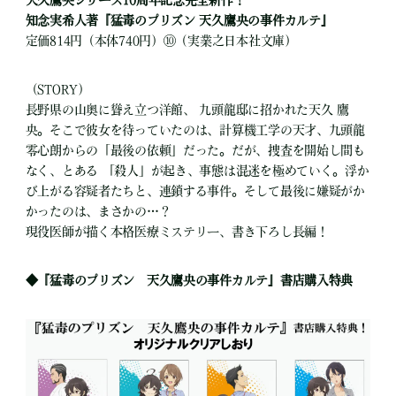
知念実希人著『猛毒のプリズン 天久鷹央の事件カルテ』
定価814円（本体740円）⑩（実業之日本社文庫）
（STORY）
長野県の山奥に聳え立つ洋館、 九頭龍邸に招かれた天久 鷹
央。そこで彼女を待っていたのは、計算機工学の天才、九頭龍
零心朗からの「最後の依頼」だった。だが、捜査を開始し間も
なく、とある 「殺人」が起き、事態は混迷を極めていく。浮か
び上がる容疑者たちと、連鎖する事件。そして最後に嫌疑がか
かったのは、まさかの…？
現役医師が描く本格医療ミステリー、書き下ろし長編！
◆『猛毒のプリズン 天久鷹央の事件カルテ』書店購入特典