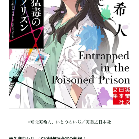
©知念実希人、いとうのいぢ／実業之日本社
天久鷹央シリーズ10周年記念完全新作！