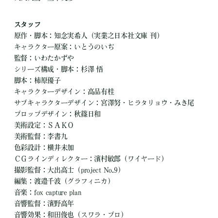
スタッフ
原作・脚本：知念実希人（実業之日本社文庫 刊）
キャラクター原案：いとうのいぢ
監督：いわたかずや
シリーズ構成・脚本：杉澤 悟
脚本：柿原優子
キャラクターデザイン：高品有桂
サブキャラクターデザイン：宮澤努・ヒラタリョウ・みき尾
プロップデザイン：秋篠日和
美術設定：ＳＡＫＯ
美術監督：李書九
色彩設計：横井未加
ＣＧラインディレクター：濱村敏郎（ワイヤード）
撮影監督：大出高士（project No.9）
編集：渡邉千波（グラフィニカ）
音楽：fox capture plan
音響監督：濱野高年
音響効果：和田俊也（スワラ・プロ）