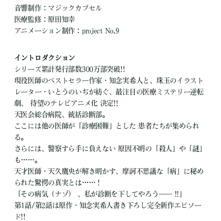
音響制作：マジックカプセル
医療監修：原田知幸
アニメーション制作：project No.9
イントロダクション
シリーズ累計発行部数300万部突破!!
現役医師のベストセラー作家・知念実希人と、珠玉のイラスト
レーター・いとうのいぢが紡ぐ、最注目の医療ミステリー逆転
劇、 待望のテレビアニメ化 決定!!
天医会総合病院、統括診断部。
ここには他の医師が「診療困難」とした 患者たちが集められ
る。
さらには、警察すら手に負えない 原因不明の「殺人」や「謎」
も……。
天才医師・天久鷹央が解き明かす、摩訶不思議な「病」に秘め
られた驚愕の真実とは……！
「その病気（ナゾ） 、私が診断を下してやろう―― !!」
第1話/第2話は原作・知念実希人書き下ろし完全新作エピソー
ド!!