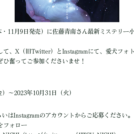
配本・11月9日発売）に佐藤青南さん最新ミステリー
。
、X（旧Twitter）とInstagramにて、愛犬フ
ぜひ奮ってご参加くださいませ！
＞
金）～2023年10月31日（火）
いはInstagramのアカウントからご応募ください。
をフォロー