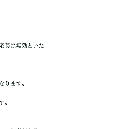
応募は無効といた
なります。
す。