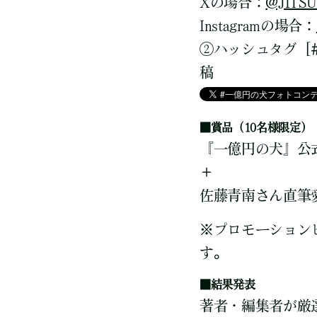
Xの場合：
@JITSU
Instagramの場合：
②ハッシュタグ［
稿
■賞品（10名様限定）
『一億円の犬』公
＋
佐藤青南さん直筆
※プロモーションビ
す。
■結果発表
著者・編集者が厳