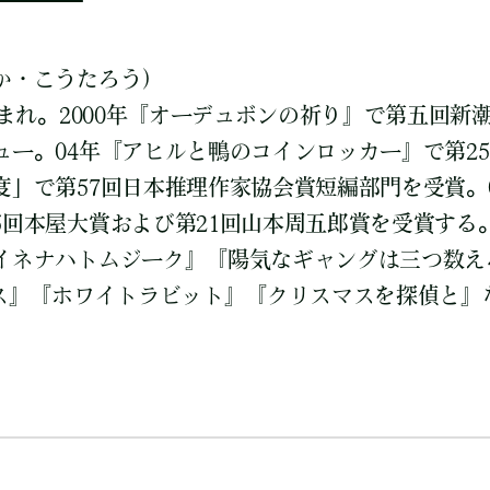
か・こうたろう）
生まれ。2000年『オーデュボンの祈り』で第五回新
ュー。04年『アヒルと鴨のコインロッカー』で第2
度」で第57回日本推理作家協会賞短編部門を受賞。
5回本屋大賞および第21回山本周五郎賞を受賞する
イネナハトムジーク』『陽気なギャングは三つ数え
クス』『ホワイトラビット』『クリスマスを探偵と』