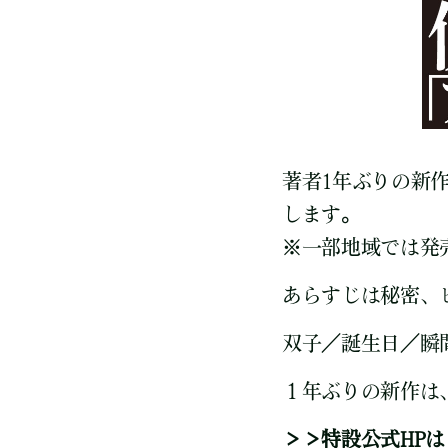
著者1年ぶりの新作
します。
※一部地域では発
あらすじは秘密、
双子／誕生日／瞬
１年ぶりの新作は
＞＞特設公式HP