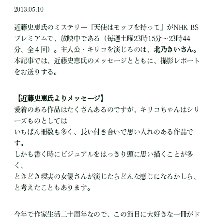
2013.05.10
近藤史恵氏のミステリー『天使はモップを持って』がNHK BS
プレミアムで、放映中である（毎週土曜23時15分～23時44
分、全４回）。主人公・キリコを演じるのは、
北乃きいさん
。
本記事では、近藤史恵氏のメッセージとともに、撮影レポート
をお送りする。
【近藤史恵氏よりメッセージ】
愛着のある作品はたくさんあるのですが、キリコちゃんはシリ
ーズものとしては
いちばん冊数も多く、長い付き合いで思い入れのある作品で
す。
しかも書く時にビジュアルをはっきり頭に思い描くことが多
く、
ときどき現実の女優さんが演じたらどんな感じになるかしら、
と考えたこともあります。
今年で作家生活二十周年なので、この節目に大好きな一冊がド