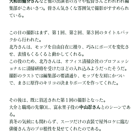
大和田健介さん
など他の出演者の方々や監督さんとわれわれ編
集部がごあいさつ。皆さん気さくな雰囲気で撮影がすすめられ
ている。
この日の撮影はまず、第１回、第２回、第３回のタイトルバッ
クから行われた。
北乃さんは、モップを自由自在に操り、巧みにポーズを変化さ
せ、表情もくるくると動かしてくれる。
この役のため、北乃さんは、オフィス清掃会社のプロフェッシ
ョナルに清掃研修を受けたほどの入れ込みようだったそうだ。
撮影のラストでは編集部の要請通り、モップを左肩にかつい
で、まさに原作のキリコの決まりポーズを作ってくれた。
その後は、既に放送された第１回の撮影となった。
大介と職場の先輩OL、富永里子役の
中山忍さん
とのシーンであ
る。
真冬の気候にも関わらず、スーツだけの衣装で屋外ロケに臨む
俳優さん方のプロ根性を見せてくれたのである。