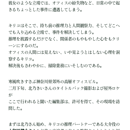
彼女のような立場では、オフィスの紛失物など、日常の中で起
きるちょっとした事件に遭遇してしまう。
キリコはそこで、持ち前の推理力と人間観察力、そしてどこへ
でも入り込める立場で、事件を解決してしまう。
推理を披露するだけでなく、関係者のもやもやした心をもクリ
ーンにするのだ。
オフィスの人間には見えない、いや見ようとはしない心理を洞
察するキリコ。
解決後もさわやかに、掃除業務にいそしむのである。
寒風吹きすさぶ神奈川県郊外の高層オフィスビル。
二月下旬、北乃きいさんのタイトルバック撮影および屋外ロケ
が
ここで行われると聞いた編集部は、許可を得て、その現場を訪
問した。
まずは北乃さん始め、キリコの推理パートナーである大介役の