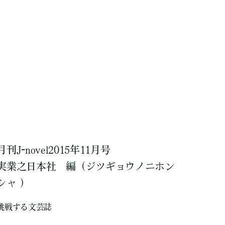
月刊J-novel2015年11月号
実業之日本社
編
（ジツギョウノニホン
シャ ）
挑戦する文芸誌