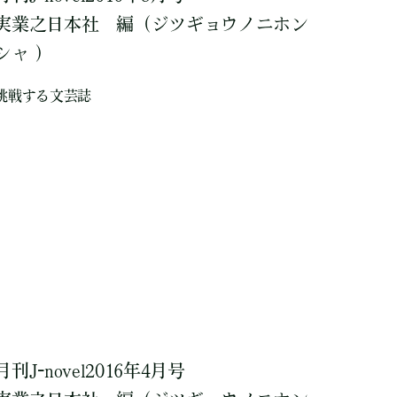
実業之日本社
編
（ジツギョウノニホン
シャ ）
挑戦する文芸誌
月刊J-novel2016年4月号