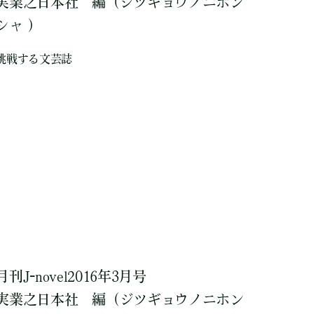
実業之日本社
編
（ジツギョウノニホン
シャ ）
挑戦する文芸誌
月刊J-novel2016年3月号
実業之日本社
編
（ジツギョウノニホン