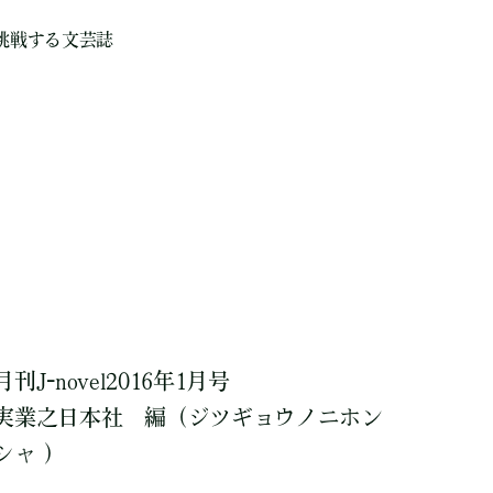
挑戦する文芸誌
月刊J-novel2016年1月号
実業之日本社
編
（ジツギョウノニホン
シャ ）