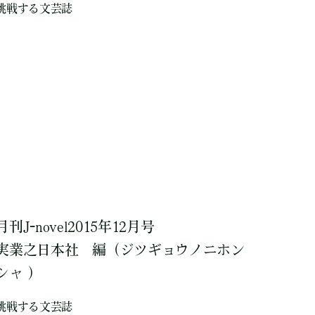
挑戦する文芸誌
月刊J-novel2015年12月号
実業之日本社
編
（ジツギョウノニホン
シャ ）
挑戦する文芸誌