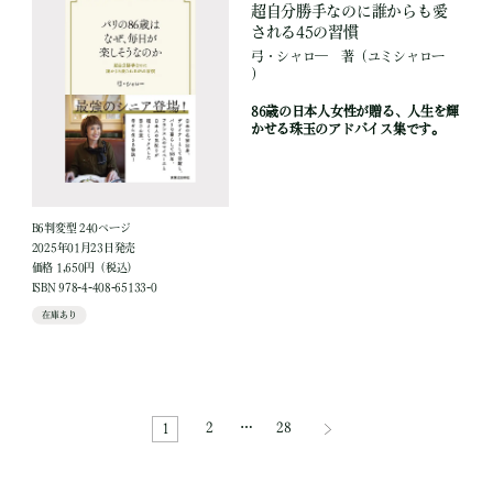
超自分勝手なのに誰からも愛
される45の習慣
弓・シャロ―
著
（ユミシャロー
）
86歳の日本人女性が贈る、人生を輝
かせる珠玉のアドバイス集です。
B6判変型 240ページ
2025年01月23日発売
価格 1,650円（税込）
ISBN 978-4-408-65133-0
在庫あり
2
…
28
1