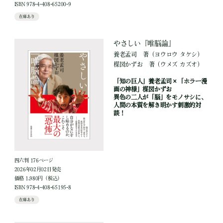
ISBN 978-4-408-65200-9
在庫あり
やさしい『唯脳論』
養老孟司
著
（ヨウロウ タケシ）
楳図かずお
著
（ウメズ カズオ）
「知の巨人」養老孟司×「ホラー漫
画の神様」楳図かずお
異色の二人が「脳」をモノサシに、
人間の本質を解き明かす刺激的対
談！
四六判 176ページ
2026年02月02日発売
価格 1,980円（税込）
ISBN 978-4-408-65195-8
在庫あり