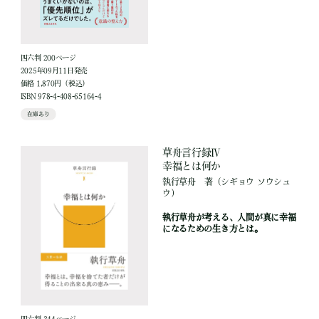
四六判 200ページ
2025年09月11日発売
価格 1,870円（税込）
ISBN 978-4-408-65164-4
在庫あり
草舟言行録Ⅳ
幸福とは何か
執行草舟
著
（シギョウ ソウシュ
ウ）
執行草舟が考える、人間が真に幸福
になるための生き方とは。