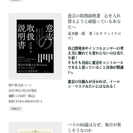
意志の取扱説明書 心を入れ
替えようと頑張っているあな
たへ
茂木健一郎
著
（モギ ケンイチロ
ウ）
自己啓発本やインフルエンサーの考
え方に触れても変わらないのは当た
り前！
そもそも自由に意志をコントロール
できると思っていること自体が間違
い。
意志の仕組みが分かれば、イーロ
四六判 208ページ
ン・マスクみたいにはなれる！
2025年01月23日発売
価格 1,760円（税込）
ISBN 978-4-408-65107-1
在庫あり
パリの86歳はなぜ、毎日が楽
しそうなのか