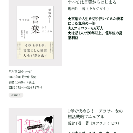
すべては言葉からはじまる
規格外
著
（キカグガイ ）
★言葉で人生を切り拓いてきた著者
による渾身の一冊
★Xフォロワー6.6万人
★ほぼ1人で20年以上、億単位の営
業利益
四六判 240ページ
2026年01月29日発売
価格 1,760円（税込）
ISBN 978-4-408-65173-6
在庫あり
1年で決める！ アラサー女の
婚活戦略マニュアル
勝倉千尋
著
（カツクラ チヒロ）