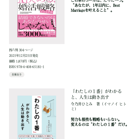
この本のゴールは、たった一つ。
“あなたが、1年以内に、Best
Marriageを叶えること”。
四六判 304ページ
2025年12月25日発売
価格 1,870円（税込）
ISBN 978-4-408-65181-1
在庫あり
「わたしの１番」がわかる
と、人生は動き出す
今乃井ひとみ
著
（イマノイ ヒト
ミ）
努力も根性も戦略もいらない。
変えるのは“わたしの１番”だけ。