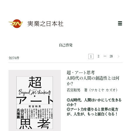
自己啓発
2
…
28
1
全276件
超・アート思考
AI時代の人間の創造性とは何
か?
若宮和男
著
（ワカミヤ カズオ）
◎AI時代、人間はいかにして生きる
のか？
◎アート力を借りると世界の見方
が、人生が、もっと面白くなる！