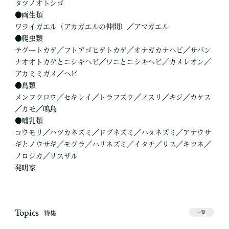
タツノオトシゴ
●両生類
ワライガエル（アカガエルの仲間）／アマガエル
●爬虫類
テグートカゲ／フトアゴヒゲトカゲ／オナガカナヘビ／サバン
ナオオトカゲとニシキヘビ／ワニとニシキヘビ／カメレオン／
アカミミガメ／ヘビ
●鳥類
メンフクロウ／セキレイ／トラフズク／ノスリ／キジ／カケス
／カモ／鳴鳥
●哺乳類
コウモリ／ハツカネズミ／ドブネズミ／ハタネズミ／アナウサ
ギとノウサギ／モグラ／ハリネズミ／イタチ／リス／キツネ／
ノロジカ／リスザル
発明家
Topics
特集
一覧