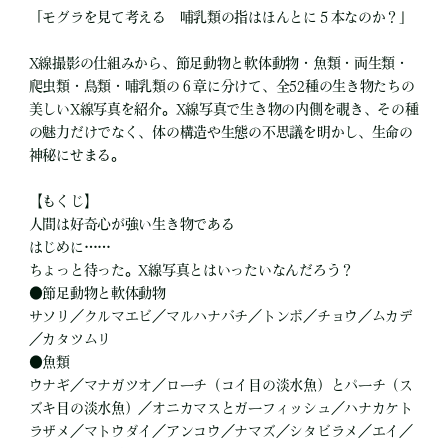
「モグラを見て考える 哺乳類の指はほんとに５本なのか？」
X線撮影の仕組みから、節足動物と軟体動物・魚類・両生類・
爬虫類・鳥類・哺乳類の６章に分けて、全52種の生き物たちの
美しいX線写真を紹介。X線写真で生き物の内側を覗き、その種
の魅力だけでなく、体の構造や生態の不思議を明かし、生命の
神秘にせまる。
【もくじ】
人間は好奇心が強い生き物である
はじめに……
ちょっと待った。X線写真とはいったいなんだろう？
●節足動物と軟体動物
サソリ／クルマエビ／マルハナバチ／トンボ／チョウ／ムカデ
／カタツムリ
●魚類
ウナギ／マナガツオ／ローチ（コイ目の淡水魚）とパーチ（ス
ズキ目の淡水魚）／オニカマスとガーフィッシュ／ハナカケト
ラザメ／マトウダイ／アンコウ／ナマズ／シタビラメ／エイ／