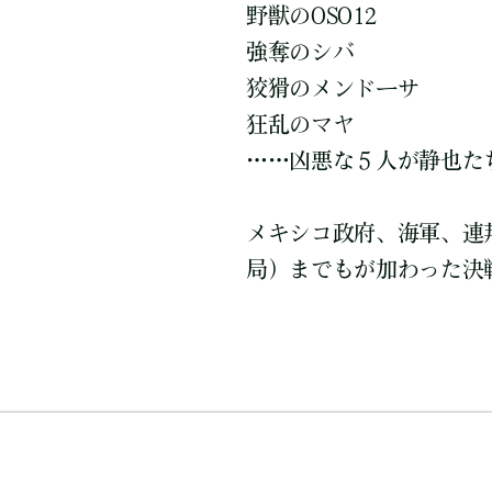
野獣のOSO12
強奪のシバ
狡猾のメンドーサ
狂乱のマヤ
……凶悪な５人が静也た
メキシコ政府、海軍、連
局）までもが加わった決戦