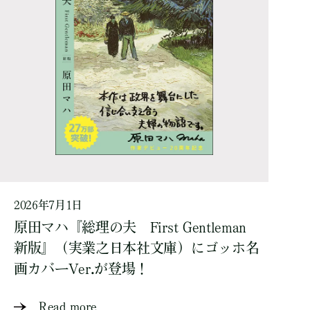
2026年7月1日
原田マハ『総理の夫 First Gentleman
新版』（実業之日本社文庫）にゴッホ名
画カバーVer.が登場！
Read more