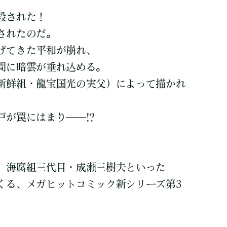
殺された！
されたのだ。
げてきた平和が崩れ、
間に暗雲が垂れ込める。
新鮮組・龍宝国光の実父）によって描かれ
戸が罠にはまり――!?
、海腐組三代目・成瀬三樹夫といった
くる、メガヒットコミック新シリーズ第3