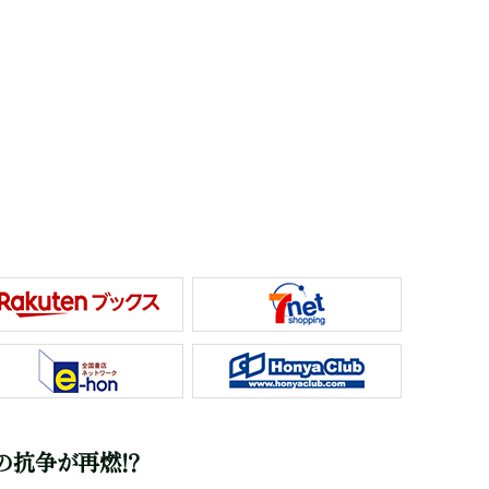
抗争が再燃!?