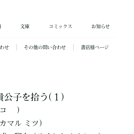
籍
文庫
コミックス
お知らせ
わせ
その他の問い合わせ
書店様ページ
公子を拾う(１)
メコ ）
カマル ミツ）