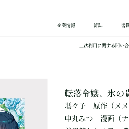
企業情報
雑誌
書
二次利用に関する問い合
転落令嬢、氷の貴
瑪々子
原作
（メ
中丸みつ
漫画
（ナ