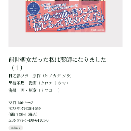
前世聖女だった私は薬師になりました
（１）
日之影ソラ
原作
（ヒノカゲ ソラ）
黒枝冬馬
漫画
（クロエ トウマ）
海鼠
画・原案
（ナマコ ）
B6判 146ページ
2023年07月20日発売
価格 748円（税込）
ISBN 978-4-408-64101-0
在庫あり