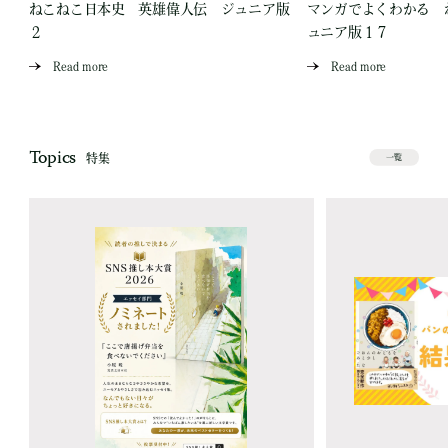
爪
ねこねこ日本史 英雄偉人伝 ジュニア版
マンガでよくわかる 
２
ュニア版１７
Read more
Read more
Topics
特集
一覧