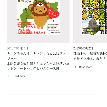
2013年06月26日
2013年05月22日
キュンちゃんキュキュンッ☆と公認ファン
株価予報・投資相談特
ブック
る激アツ株はこれだ！
本誌限定２大付録！キュンちゃん絵柄のコ
Read more
ットントートバッグとパスケース付
Read more