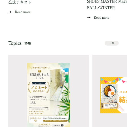
SHOES MASTER Magaz
公式テキスト
FALL/WINTER
Read more
Read more
Topics
特集
一覧