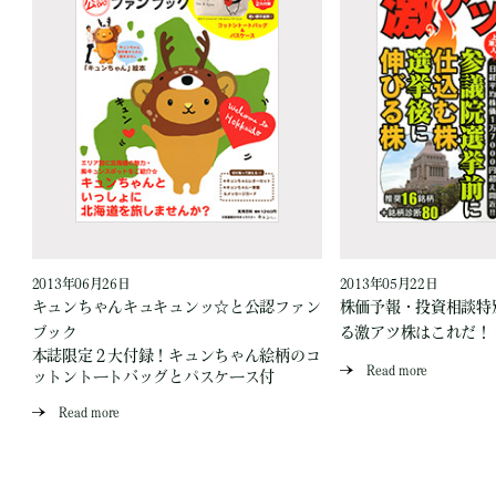
2013年06月26日
2013年05月22日
キュンちゃんキュキュンッ☆と公認ファン
株価予報・投資相談特
ブック
る激アツ株はこれだ！
本誌限定２大付録！キュンちゃん絵柄のコ
Read more
ットントートバッグとパスケース付
Read more