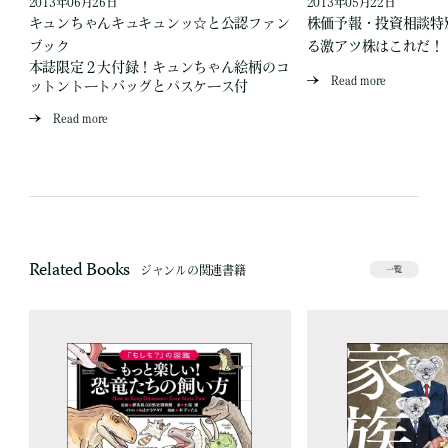
2013年06月26日
2013年05月22日
キュンちゃんキュキュンッ☆と公認ファン
株価予報・投資相談特
ブック
る激アツ株はこれだ！
本誌限定２大付録！キュンちゃん絵柄のコ
Read more
ットントートバッグとパスケース付
Read more
Related Books
ジャンルの関連書籍
一覧