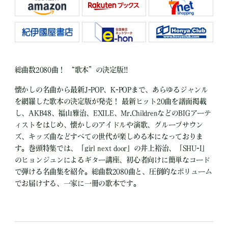
総曲数2080曲！ “歌本”の決定版!!
懐かしの名曲から最新J-POP、K-POPまで、あらゆるジャンル
を網羅した歌本の決定版が発売！ 最新ヒット20曲を譜面掲載
し、AKB48、福山雅治、EXILE、Mr.ChildrenなどのBIGアーテ
ィストをはじめ、懐かしのアイドルや演歌、グループサウン
ズ、キッズ曲などすべての世代が楽しめる本になっておりま
す。巻頭特集では、「girl next door」の井上裕治、「SHU-I」
のヒョンジュンによるギター講座、初心者向けに簡単なコード
で弾ける名曲集を紹介。総曲数2080曲と、圧倒的なボリューム
でお届けする、一家に一冊の歌本です。