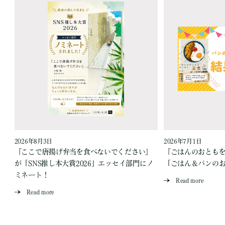
2026年8月3日
2026年7月1日
『ここで唐揚げ弁当を食べないでください』
『ごはんのおとも
が「SNS推し本大賞2026」エッセイ部門にノ
「ごはん＆パンの
ミネート！
Read more
Read more