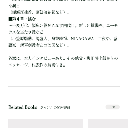
な演目
（傾城反魂香、夏祭浪花鑑など）。
■
第４章・挑む
～千変万化、幅広い役をこなす四代目。新しい挑戦や、ユーモ
ラスな当たり役など
（小笠原騒動、馬盗人、身替座禅、NINAGAWA十二夜や、落
語家・新喜劇役者との芝居など）。
各章に、本人インタビューあり。その他父・坂田藤十郎からの
メッセージ、代表作の解説付き。
Related Books
ジャンルの関連書籍
一覧