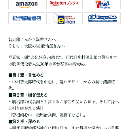
智太郎さんから翫雀さんへ
そして、大阪の宝 鴈治郎さんへ
写真家・楓?大介が追い続けた、四代目中村鴈治郎の襲名まで
の歌舞伎役者人生30年の舞台写真の集大成。
■
第１章・目覚める
～中村智太郎時代を中心に、遅いデビューからの試行錯誤時
代。
■
第２章・継ぎ伝える
～鴈治郎の代名詞とも言えるお家芸や父から息子、そして孫へ
と引き継がれる演目
（曽根崎心中、紙屋治兵衛、連獅子など）。
■
第３章・深める
～四代目鴈治郎が独自に切り開き、また役柄を深めている重要