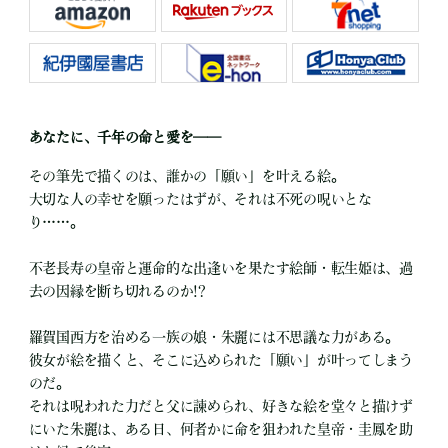
あなたに、千年の命と愛を――
その筆先で描くのは、誰かの「願い」を叶える絵。
大切な人の幸せを願ったはずが、それは不死の呪いとな
り……。
不老長寿の皇帝と運命的な出逢いを果たす絵師・転生姫は、過
去の因縁を断ち切れるのか!?
羅賀国西方を治める一族の娘・朱麗には不思議な力がある。
彼女が絵を描くと、そこに込められた「願い」が叶ってしまう
のだ。
それは呪われた力だと父に諫められ、好きな絵を堂々と描けず
にいた朱麗は、ある日、何者かに命を狙われた皇帝・圭鳳を助