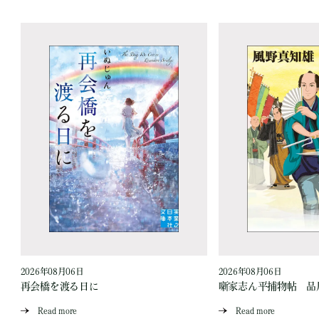
2026年08月06日
2026年08月06日
再会橋を渡る日に
噺家志ん平捕物帖 品
Read more
Read more