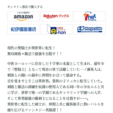
オンライン書店で購入する
現代の聖騎士が異世界に転生！
無双剣術×魔法で最強を目指す！！
中世ヨーロッパに存在した十字軍の末裔として生まれ、最年少
で「聖騎士」となって現在の世で活躍していた一ノ瀬勇人は、
刺客との闘いの最中に仲間をかばって絶命する。
目を覚ますとそこは異世界。貴族の子リュカに転生していた。
剣術と魔法の訓練を奴隷の使用人である同い年の少女エルと共
に学び、世界で唯一の学園であるギャラリック学園への入学、
そして世界最強の魔剣士になることを目指すが……。
異世界に転生した剣士が、仲間と共に魔族相手に熱いバトルを
繰り広げるファンタジー英雄譚！！