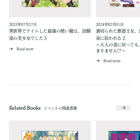
2025年07月17日
2024年02月01日
異世界でテイムした最強の使い魔は、幼馴
裏切られた悪徳王女、
染の美少女でした３
帝に拾われる２
～大人の姿に戻っても
Read more
まりません!?～
Read more
Related Books
ジャンルの関連書籍
一覧