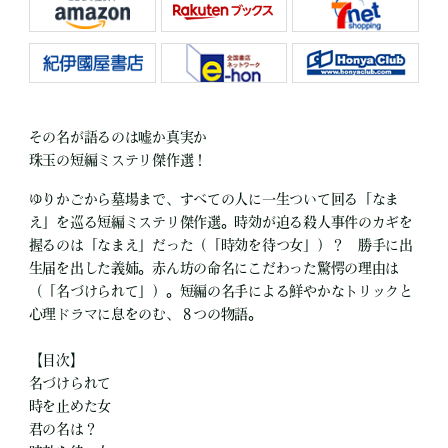
その名が語るのは嘘か真実か
珠玉の短編ミステリ傑作選！
ゆりかごから墓場まで、すべての人に一生ついて回る「なま
え」を巡る短編ミステリ傑作選。時効が迫る殺人事件のカギを
握るのは「なまえ」だった（「時効を待つ女」）？ 勝手に出
生届を出した義姉。赤ん坊の命名にこだわった驚愕の理由は
（「名づけられて」）。短編の名手による鮮やかなトリックと
心理ドラマに息をのむ、８つの物語。
【目次】
名づけられて
時を止めた女
君の名は？