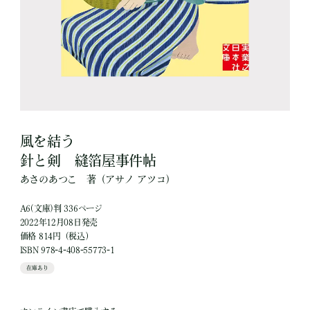
風を結う
針と剣 縫箔屋事件帖
あさのあつこ
著
（アサノ アツコ）
A6(文庫)判 336ページ
2022年12月08日発売
価格 814円（税込）
ISBN 978-4-408-55773-1
在庫あり