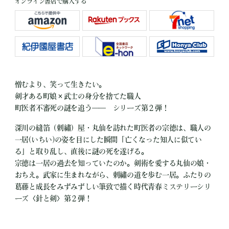
オンライン書店で購入する
憎むより、笑って生きたい。
剣才ある町娘×武士の身分を捨てた職人
町医者不審死の謎を追う―― シリーズ第２弾！
深川の縫箔（刺繡）屋・丸仙を訪れた町医者の宗徳は、職人の
一居(いちい)の姿を目にした瞬間「亡くなった知人に似てい
る」と取り乱し、直後に謎の死を遂げる。
宗徳は一居の過去を知っていたのか。剣術を愛する丸仙の娘・
おちえ。武家に生まれながら、刺繡の道を歩む一居。ふたりの
葛藤と成長をみずみずしい筆致で描く時代青春ミステリーシリ
ーズ〈針と剣〉第２弾！