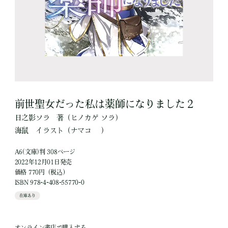
前世聖女だった私は薬師になりました２
日之影ソラ
著
（ヒノカゲ ソラ）
海鼠
イラスト
（ナマコ ）
A6(文庫)判 308ページ
2022年12月01日発売
価格 770円（税込）
ISBN 978-4-408-55770-0
在庫あり
オンライン書店で購入する