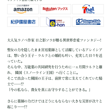
大人気ラノベ作家 日之影ソラが贈る異世界恋愛ファンタジー!
聖女の力を隠したまま宮廷薬師として活躍しているアレイシア
は、想い合う王子・ラルクとの婚約も叶い、充実した日々を送
っていた。
そんな中、万能薬の共同研究を行うために一ヵ月間ラルクと離
れ、 隣国《スノーライン王国》へ行くことに。
そこで出会った隣国の王子は、前世で常に支えてくれていた騎
士で――!?
「今の私なら、貴女を真にお守りすることができる。」
さらに薬師の力だけではどうにもならない大きな災害が次々と
起こり……!?