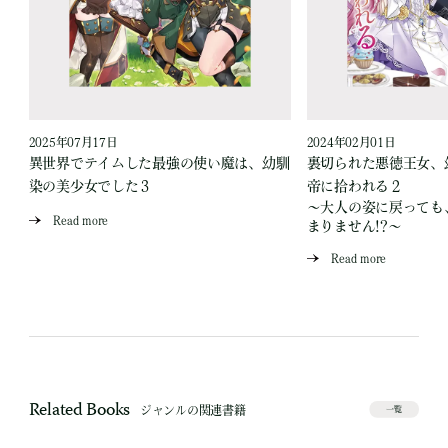
2025年07月17日
2024年02月01日
異世界でテイムした最強の使い魔は、幼馴
裏切られた悪徳王女、
染の美少女でした３
帝に拾われる２
～大人の姿に戻っても
Read more
まりません!?～
Read more
Related Books
ジャンルの関連書籍
一覧